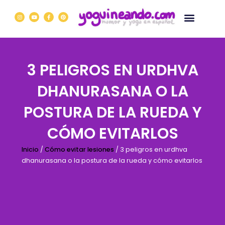
Ir
I
Y
F
P
al
n
o
a
i
s
u
c
n
contenido
t
t
e
t
a
u
b
e
g
b
o
r
r
e
o
e
a
k
s
m
-
t
f
3 PELIGROS EN URDHVA
DHANURASANA O LA
POSTURA DE LA RUEDA Y
CÓMO EVITARLOS
Inicio
/
Cómo evitar lesiones
/ 3 peligros en urdhva
dhanurasana o la postura de la rueda y cómo evitarlos