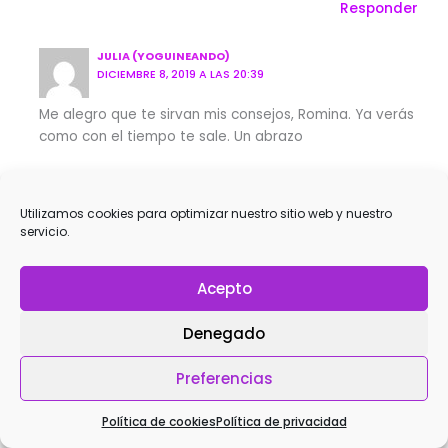
Responder
JULIA (YOGUINEANDO)
DICIEMBRE 8, 2019 A LAS 20:39
Me alegro que te sirvan mis consejos, Romina. Ya verás
como con el tiempo te sale. Un abrazo
Responder
Utilizamos cookies para optimizar nuestro sitio web y nuestro
CHARO
servicio.
DICIEMBRE 24, 2019 A LAS 12:52
Acepto
Está excelente, muy bien explicado, lo pondré en
práctica la próxima vez que haga arcos. Muchísimas
gracias. Namaste.
Denegado
Preferencias
Responder
Política de cookies
Política de privacidad
JULIA (YOGUINEANDO)
ENERO 7, 2020 A LAS 09:29