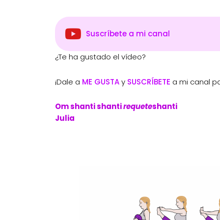
Suscríbete a mi canal
¿Te ha gustado el vídeo?
¡Dale a
ME GUSTA
y
SUSCRÍBETE
a mi canal pa
Om shanti shanti
requete
shanti
Julia