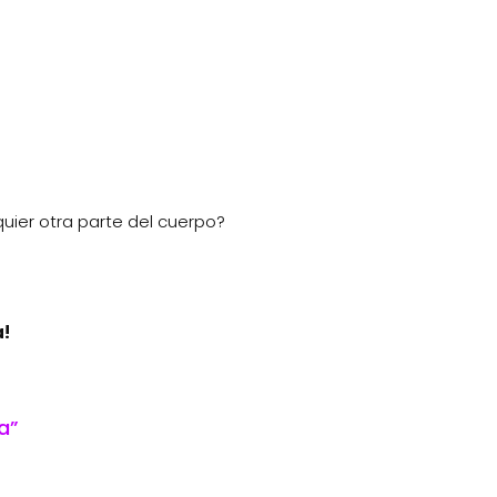
uier otra parte del cuerpo?
a!
a”