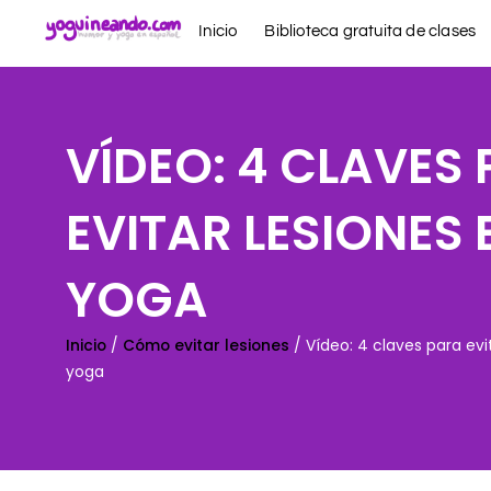
Ir
Inicio
Biblioteca gratuita de clases
al
contenido
VÍDEO: 4 CLAVES
EVITAR LESIONES 
YOGA
Inicio
/
Cómo evitar lesiones
/ Vídeo: 4 claves para evi
yoga