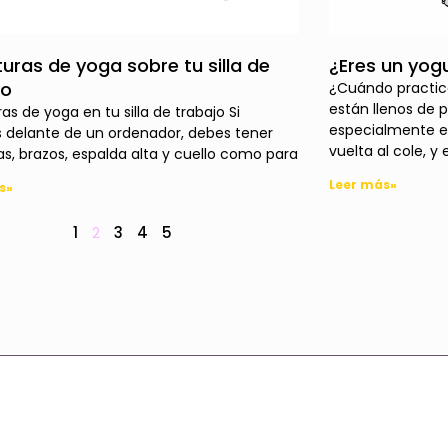
uras de yoga sobre tu silla de
¿Eres un yog
jo
¿Cuándo practic
están llenos de 
as de yoga en tu silla de trabajo Si
especialmente e
s delante de un ordenador, debes tener
vuelta al cole, y 
, brazos, espalda alta y cuello como para
Leer más»
s»
1
2
3
4
5