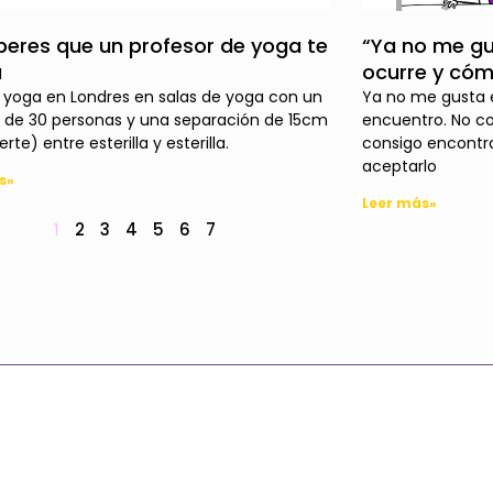
peres que un profesor de yoga te
“Ya no me gu
a
ocurre y cóm
 yoga en Londres en salas de yoga con un
Ya no me gusta 
de 30 personas y una separación de 15cm
encuentro. No c
rte) entre esterilla y esterilla.
consigo encontr
aceptarlo
s»
Leer más»
1
2
3
4
5
6
7