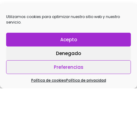
FLORI
OCTUBRE 8, 2019 A LAS 08:22
Utilizamos cookies para optimizar nuestro sitio web y nuestro
servicio.
Hola, muy buena explicación, muchas gracias
Acepto
Responder
Denegado
JULIA (YOGUINEANDO)
OCTUBRE 8, 2019 A LAS 08:45
Preferencias
Gracias a ti Flori por tu comentario😘🤗
Política de cookies
Política de privacidad
Responder
FERNANDO
OCTUBRE 8, 2019 A LAS 11:02
Hola. Clarísima explicación y enseñanza. Gracias
Responder