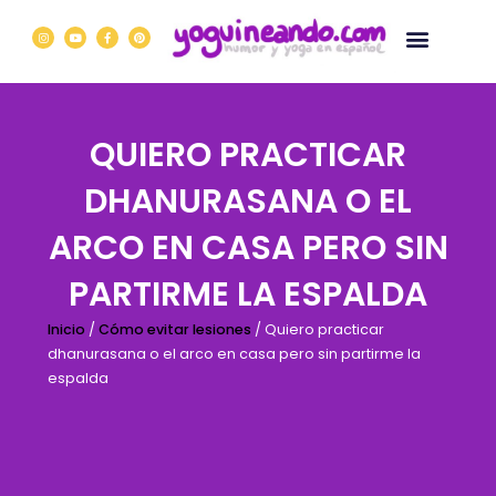
Ir
I
Y
F
P
al
n
o
a
i
s
u
c
n
contenido
t
t
e
t
a
u
b
e
g
b
o
r
r
e
o
e
a
k
s
m
-
t
f
QUIERO PRACTICAR
DHANURASANA O EL
ARCO EN CASA PERO SIN
PARTIRME LA ESPALDA
Inicio
/
Cómo evitar lesiones
/ Quiero practicar
dhanurasana o el arco en casa pero sin partirme la
espalda