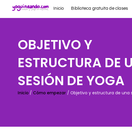
Ir
Inicio
Biblioteca gratuita de clases
al
contenido
OBJETIVO Y
ESTRUCTURA DE 
SESIÓN DE YOGA
Inicio
/
Cómo empezar
/ Objetivo y estructura de una 