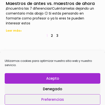
Maestros de antes vs. maestros de ahora
¡Encuentra las 7 diferencias!Cuéntamelas dejando un
comentario más abajo 🙂 Si estás pensando en
formarte como profesor o ya lo eres te pueden
interesar estos
Leer más»
1
2
3
Utilizamos cookies para optimizar nuestro sitio web y nuestro
servicio.
TÉRMINOS Y POLÍTICAS
Cookies
Desistimiento
Acepto
Aviso legal
Denegado
Preferencias
Yoguineando · Todos los derechos reservados 2026