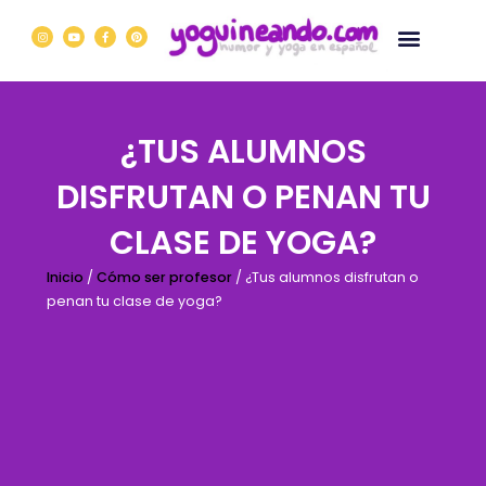
Ir
I
Y
F
P
al
n
o
a
i
s
u
c
n
contenido
t
t
e
t
a
u
b
e
g
b
o
r
r
e
o
e
a
k
s
m
-
t
f
¿TUS ALUMNOS
DISFRUTAN O PENAN TU
CLASE DE YOGA?
Inicio
/
Cómo ser profesor
/ ¿Tus alumnos disfrutan o
penan tu clase de yoga?