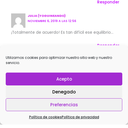
Responder
JULIA (YOGUINEANDO)
NOVIEMBRE 6, 2019 A LAS 12:56
¡Totalmente de acuerdo! Es tan difícil ese equilibrio…
Responder
Utilizamos cookies para optimizar nuestro sitio web y nuestro
NICOLE
servicio.
ENERO 16, 2020 A LAS 14:59
Julia, soy de Uruguay, como disfrutè tu libro, cuando sale
Acepto
el 2ndo?
Denegado
Responder
Preferencias
JULIA (YOGUINEANDO)
ENERO 17, 2020 A LAS 11:53
Política de cookies
Política de privacidad
Hola Nicole, qué bueno que pudiste conseguir mi libro