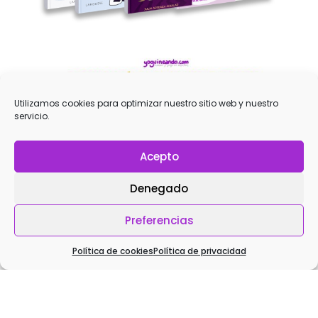
Utilizamos cookies para optimizar nuestro sitio web y nuestro
servicio.
Acepto
Denegado
Preferencias
¡SUSCRÍBETE YA!
Política de cookies
Política de privacidad
Ant
Sig