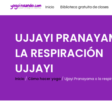
Ir
Inicio
Biblioteca gratuita de clases
al
contenido
UJJAYI PRANAYA
LA RESPIRACIÓN
UJJAYI
Inicio
/
Cómo hacer yoga
/ Ujjayi Pranayama o la respir