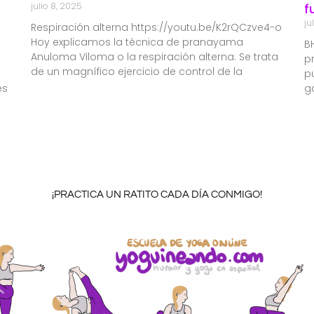
julio 8, 2025
f
ju
Respiración alterna https://youtu.be/K2rQCzve4-o
Hoy explicamos la técnica de pranayama
B
Anuloma Viloma o la respiración alterna. Se trata
p
de un magnífico ejercicio de control de la
p
es
g
¡PRACTICA UN RATITO CADA DÍA CONMIGO!