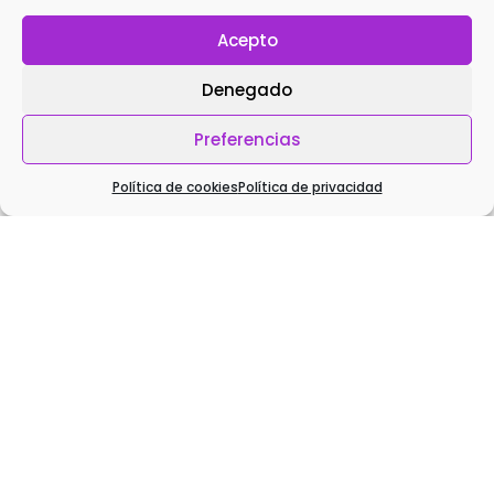
Acepto
Correo
Denegado
electrónico*
Preferencias
Web
Política de cookies
Política de privacidad
responsable de tus datos será
Julia Arteaga Aguilar
, y serán
enviados a los servidores de
Raiola Networks
para poder
responder tu comentario. Deberás entender que esta información es
pública, y los datos que coloques en este formulario los leerá
cualquier visitante de este sitio web. Conservaré esta información
por el tiempo que dure esta entrada del blog o que tú decidas
eliminar el comentario. Puedes ejercer tus derechos de acceder,
rectificar y suprimir los datos, así como otros derechos, como se
explica en la
política de privacidad
.
He leído y acepto la
Política de privacidad
*