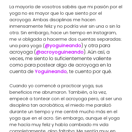
La mayoría de vosotros sabéis que mi pasión por el
yoga no es mayor que lo que siento por el
acroyoga. Ambas disciplinas me hacen
inmensamente feliz y no podría vivir sin una o sin la
otra. Sin embargo, hace un tiempo en Instagram,
me vi obligada a hacerme dos cuentas separadas:
@yoguineando
) y otra para
una para yoga (
acroyoga (
@acroyoguineando
). Aún así, a
veces, me siento lo suficientemente valiente
como para postear algo de acroyoga en la
cuenta de
Yoguineando
, te cuento por qué.
Cuando yo comencé a practicar yoga, sus
beneficios me abrumaron. También, a la vez,
empecé a tontear con el acroyoga pero, al ser una
disciplina tan acrobática, el miedo me paralizó
durante un tiempo y me centré mucho más en el
yoga que en el acro. Sin embargo, aunque el yoga
me hacía muy feliz y había cambiado mi vida
completamente, algo faltaba. Me sentía muy en