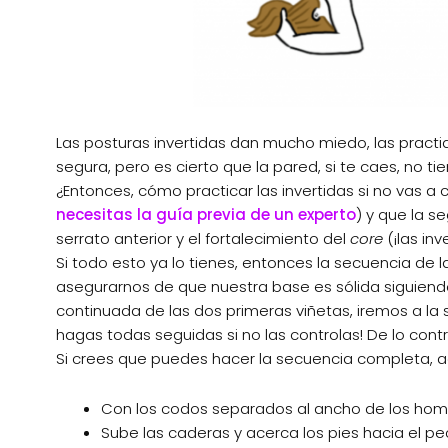
Las posturas invertidas dan mucho miedo, las pract
segura, pero es cierto que la pared, si te caes, no ti
¿Entonces, cómo practicar las invertidas si no vas a
necesitas la guía previa de un experto
) y que la s
serrato anterior y el fortalecimiento del
core
(¡las in
Si todo esto ya lo tienes, entonces la secuencia de 
asegurarnos de que nuestra base es sólida siguiendo 
continuada de las dos primeras viñetas, iremos a l
hagas todas seguidas si no las controlas! De lo cont
Si crees que puedes hacer la secuencia completa, aqu
Con los codos separados al ancho de los hombr
Sube las caderas y acerca los pies hacia el p