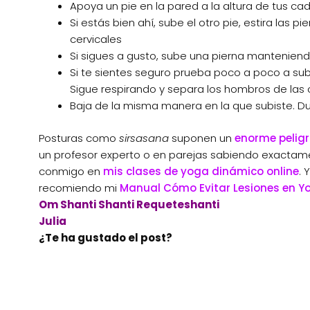
Apoya un pie en la pared a la altura de tus ca
Si estás bien ahí, sube el otro pie, estira la
cervicales
Si sigues a gusto, sube una pierna manteniend
Si te sientes seguro prueba poco a poco a sub
Sigue respirando y separa los hombros de las 
Baja de la misma manera en la que subiste. Dur
Posturas como
sirsasana
suponen un
enorme peligr
un profesor experto o en parejas sabiendo exactame
conmigo en
mis clases de yoga dinámico online
. 
recomiendo mi
Manual Cómo Evitar Lesiones en Y
Om Shanti Shanti Requeteshanti
Julia
¿Te ha gustado el post?