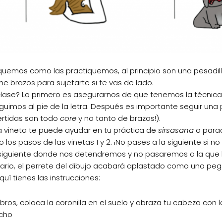
iquemos como las practiquemos, al principio son una pesadil
ene brazos para sujetarte si te vas de lado.
 clase? Lo primero es asegurarnos de que tenemos la técnica
eguimos al pie de la letra. Después es importante seguir un
vertidas son todo
core
y no tanto de brazos!).
la viñeta te puede ayudar en tu práctica de
sirsasana
o parad
los pasos de las viñetas 1 y 2. ¡No pases a la siguiente si 
a siguiente donde nos detendremos y no pasaremos a la que 
rario, el perrete del dibujo acabará aplastado como una peg
í tienes las instrucciones:
os, coloca la coronilla en el suelo y abraza tu cabeza con
echo