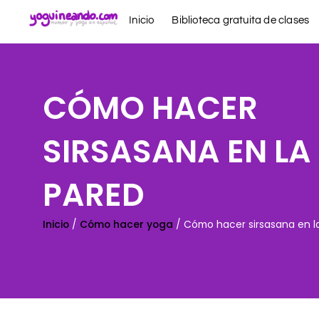
Ir
Inicio
Biblioteca gratuita de clases
al
contenido
CÓMO HACER
SIRSASANA EN LA
PARED
Inicio
/
Cómo hacer yoga
/ Cómo hacer sirsasana en l