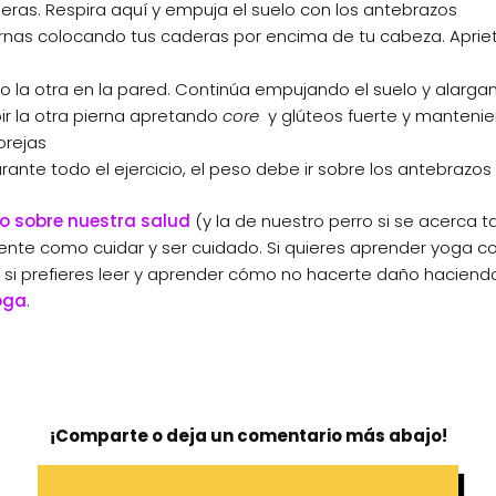
deras. Respira aquí y empuja el suelo con los antebrazos
s piernas colocando tus caderas por encima de tu cabeza. Apr
o la otra en la pared. Continúa empujando el suelo y alargan
ir la otra pierna apretando
core
y glúteos fuerte y mantenien
orejas
ante todo el ejercicio, el peso debe ir sobre los antebrazos
o sobre nuestra salud
(y la de nuestro perro si se acerca 
nte como cuidar y ser cuidado. Si quieres aprender yoga co
Y si prefieres leer y aprender cómo no hacerte daño haciend
oga
.
¡Comparte o deja
un comentario más abajo!