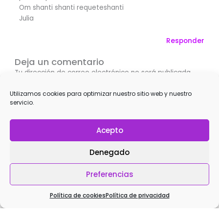
Om shanti shanti requeteshanti
Julia
Responder
Deja un comentario
Tu dirección de correo electrónico no será publicada.
Los campos obligatorios están marcados con
*
Utilizamos cookies para optimizar nuestro sitio web y nuestro
servicio.
Escribe
aquí...
Acepto
Denegado
Preferencias
Política de cookies
Política de privacidad
Nombre*
La