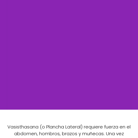
Vasisthasana (o Plancha Lateral) requiere fuerza en el
abdomen, hombros, brazos y muñecas. Una vez