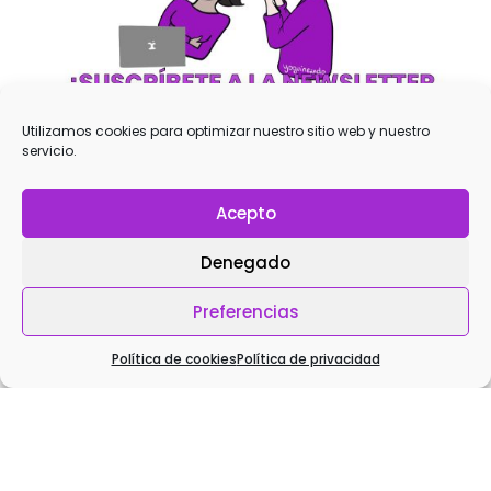
Utilizamos cookies para optimizar nuestro sitio web y nuestro
servicio.
¡SUSCRÍBETE YA!
Acepto
Ant
Sig
Denegado
Preferencias
Entrada Anterior
Entrada Siguiente
Política de cookies
Política de privacidad
Comparte Esta Entrada: