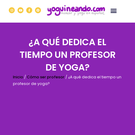
Ir
I
Y
F
P
al
n
o
a
i
s
u
c
n
contenido
t
t
e
t
a
u
b
e
g
b
o
r
r
e
o
e
a
k
s
m
-
t
f
¿A QUÉ DEDICA EL
TIEMPO UN PROFESOR
DE YOGA?
Inicio
/
Cómo ser profesor
/ ¿A qué dedica el tiempo un
profesor de yoga?