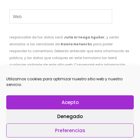
Web
responsable de tus datos será
Julia Arteaga Aguilar
, y serán
enviados a los servidores de
Raiola Networks
para poder
responder tu comentario. Deberás entender que esta información es
pública, y los datos que coloques en este formulario los leerá
cualquier visitante de este sitio web. Conservaré esta información
por el tiempo que dure esta entrada del blog o que tú decidas
eliminar el comentario. Puedes ejercer tus derechos de acceder,
Utilizamos cookies para optimizar nuestro sitio web y nuestro
servicio.
rectificar y suprimir los datos, así como otros derechos, como se
explica en la
política de privacidad
.
Acepto
He leído y acepto la
Política de privacidad
*
Denegado
Preferencias