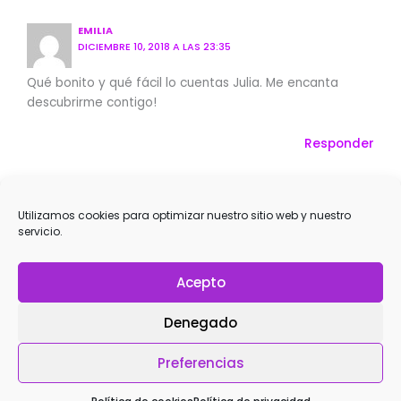
EMILIA
DICIEMBRE 10, 2018 A LAS 23:35
Qué bonito y qué fácil lo cuentas Julia. Me encanta
descubrirme contigo!
Responder
JULIA (YOGUINEANDO)
DICIEMBRE 12, 2018 A LAS 09:56
Utilizamos cookies para optimizar nuestro sitio web y nuestro
servicio.
Y a mí me encanta leer un comentario así, ¡gracias
Emilia! Un abrazo grande
Acepto
Responder
Denegado
Deja un comentario
Tu dirección de correo electrónico no será publicada.
Preferencias
Los campos obligatorios están marcados con
*